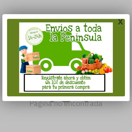
x
404
Página no encontrada