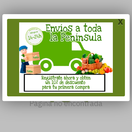
x
404
Página no encontrada