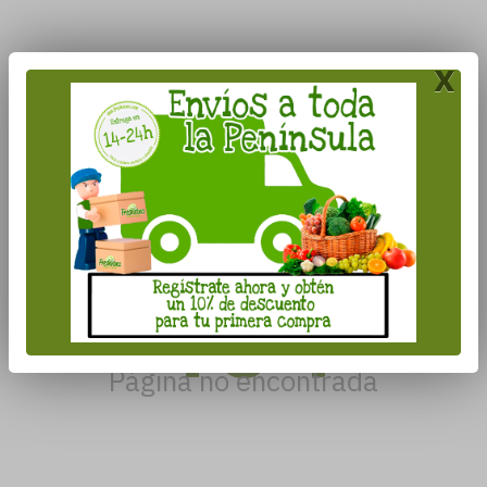
x
404
Página no encontrada