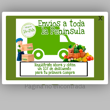
x
404
Página no encontrada